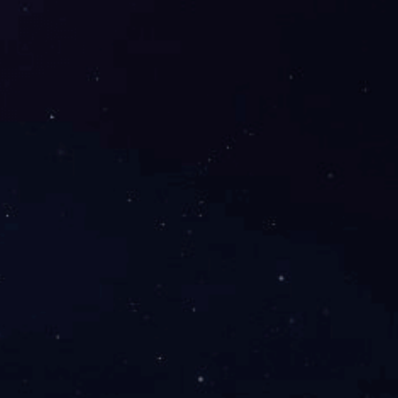
>
热点推荐
内网链接
国机集团在线学习平台
国机集团新闻信息管理平台
国机集团电子采购平台