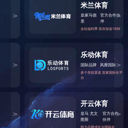
苏美达股份有限公司
国同花顺网页版-TONGHUASHUN同花顺（中国）有限公司
中国机械对外经济技术合作有限公司
中国联合工程有限公司
中国通用机械研究院有限公司