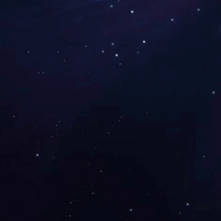
国机集团网站群 >
英文子站群
装备企业
工贸企业
科研院所
中国农业机械化科学研究院集团有限
中国中元国际工
公司
国机集团科学技
机械工业第六设计研究院有限公司
沈阳仪表科学研
甘肃蓝科石化高新装备股份有限公司
国机精工集团股
中国电器科学研究院股份有限公司
广州机械科学研
成都工具研究所有限公司
中国同花顺网页版-
同花顺（中国）
机械工业规划研究院有限公司
中联西北工程设
汽车企业