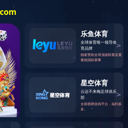
bal
党的建设
企业文化
人力资源
信息公开
中国福马机械集团有限公司
中国国机重工集团有限公司