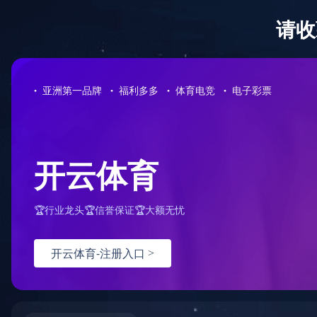
同
TO
首页
国机集团英文子站群
同
国机集团英文子站群
装备企业
中国第二同花顺网页版-TONGHUASHUN同花顺（中国）
司