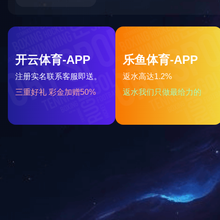
洛阳轴研科技股份有限公司
广州机械科学研究院有限公司
汽车企业
国机汽车股份有限公司
其他企业
国机资产管理有限公司