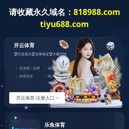
同花顺网页
版-
TONGHUAS
首页
业务领域
工程承包与供应链
同花顺（中
国）
新能源工程
在太阳能发电和风力发电
经典项目