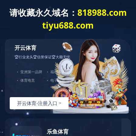
同花顺网页
版-
TONGHUAS
首页
业务领域
工程承包与供应链
同花顺（中
国）
工程监理
国机集团拥有一大批经验
务，完成了大量国家和地
经典项目