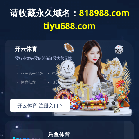
同花顺网页
版-
TONGHUAS
首页
新闻中心
媒体关注
2026
同花顺（中
国）
媒体关注
近日，人民日报、中央广播
扣习近平总书记对劳模工匠的殷