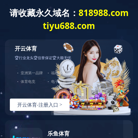
同花顺网页
版-
TONGHUAS
首页
企业文化
文化活动
同花顺（中
国）
文化活动
国机概况
国机简介
组织架构
近日，由国务院国资委主办的“