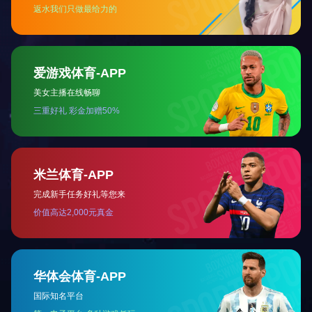
国机集团荣获全国安全管理
国机集团网站群 >
英文子站群 >
装备企业
工贸企业
科研院所
中国农业机械化科学研究院集团有限
中国中元国际工程有限公司
公司
国机集团科学技术研究院有限
机械工业第六设计研究院有限公司
沈阳仪表科学研究院有限公司
甘肃蓝科石化高新装备股份有限公司
国机精工集团股份有限公司
中国电器科学研究院股份有限公司
广州机械科学研究院有限公司
成都工具研究所有限公司
中国同花顺网页版-TONGHUAS
同花顺（中国）研究院股份公