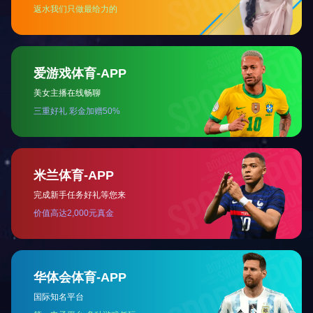
住建部
质检总局
商务部
国机集团网站群 >
英文子站群 >
装备企业
工贸企业
科研院所
中国农业机械化科学研究院集团有限
中国中元国际工程有限公司
公司
国机集团科学技术研究院有限
机械工业第六设计研究院有限公司
沈阳仪表科学研究院有限公司