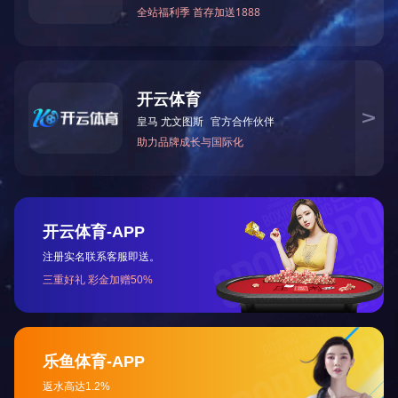
国家企业技术中心
省部级（行业）重点实验室
省部级工程（技术）研究中
心
博士后科研工作站
国家生产促进中心
院士风采
行业服务
检测机构
标准化委员会
企业资质
发改委