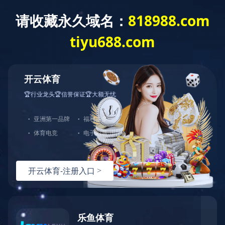
同花顺网页
版-
TONGHUAS
首页
科技创新
企业资质
同花顺（中
国）
企业资质
科技总览
整体概况
发展历程