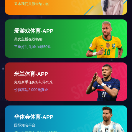
住建部
质检总局
商务部
国机集团网站群 >
英文子站群 >
装备企业
工贸企业
科研院所
中国农业机械化科学研究院集团有限
中国中元国际工程有限公司
公司
国机集团科学技术研究院有限
机械工业第六设计研究院有限公司
沈阳仪表科学研究院有限公司
甘肃蓝科石化高新装备股份有限公司
国机精工集团股份有限公司
中国电器科学研究院股份有限公司
广州机械科学研究院有限公司
成都工具研究所有限公司
中国同花顺网页版-TONGHUAS