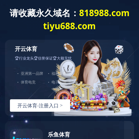
同花顺网页
版-
TONGHUAS
首页
科技创新
科研成果
知识产
同花顺（中
国）
知识产权
截止2017年底，集团累
科技总览
加标准制修定超过500项、
整体概况
发展历程