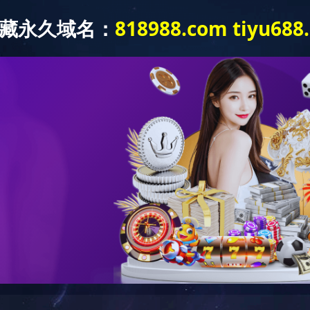
投资者
繁體
|
Glo
花顺网页
新闻中心
业务领域
国机产品
科技创新
版-
NGHUASHUN
花顺（中
国）