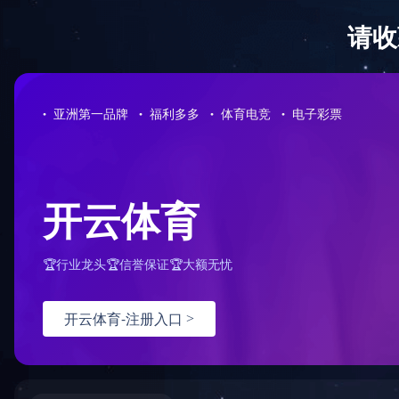
同
TO
同